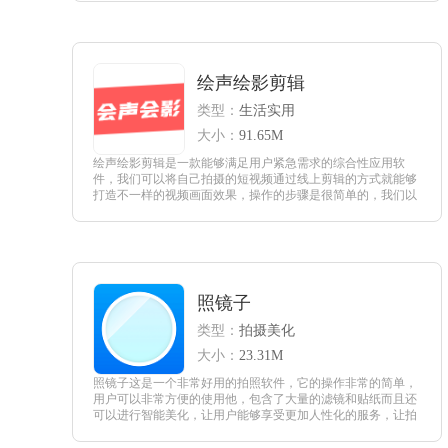
查看
绘声绘影剪辑
类型：
生活实用
大小：
91.65M
绘声绘影剪辑是一款能够满足用户紧急需求的综合性应用软
件，我们可以将自己拍摄的短视频通过线上剪辑的方式就能够
打造不一样的视频画面效果，操作的步骤是很简单的，我们以
前没有过这样的经验，也没有任何影响，根据教程提示的内容
都能够直接上手去剪辑。
查看
照镜子
类型：
拍摄美化
大小：
23.31M
照镜子这是一个非常好用的拍照软件，它的操作非常的简单，
用户可以非常方便的使用他，包含了大量的滤镜和贴纸而且还
可以进行智能美化，让用户能够享受更加人性化的服务，让拍
摄出来的照片更加美丽，也能够最大限度的还原用户的美，你
有需要的话就来试试。