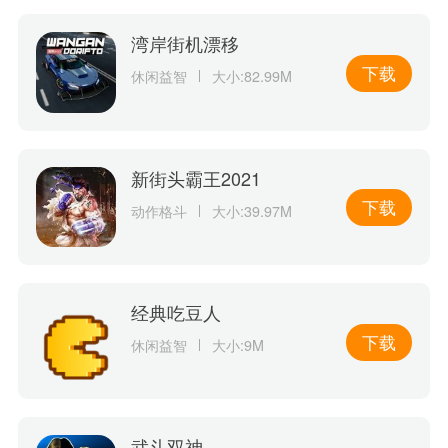
湾岸街机漂移
下载
休闲益智
大小:82.99M
新街头霸王2021
下载
动作格斗
大小:39.97M
经典吃豆人
下载
休闲益智
大小:9M
武斗双神