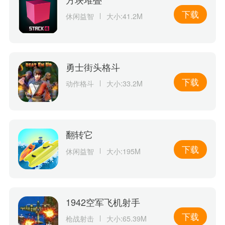
下载
休闲益智
大小:41.2M
勇士街头格斗
下载
动作格斗
大小:33.2M
翻转它
下载
休闲益智
大小:195M
1942空军飞机射手
下载
枪战射击
大小:65.39M