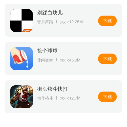
别踩白块儿
下载
音乐舞蹈
大小:12.25M
接个球球
下载
休闲益智
大小:45.9M
街头炫斗快打
下载
动作格斗
大小:12.7M