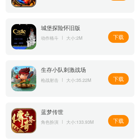
城堡探险怀旧版
下载
动作格斗
大小:2M
生存小队刺激战场
下载
枪战射击
大小:35.22M
蓝梦传世
下载
角色扮演
大小:133.93M