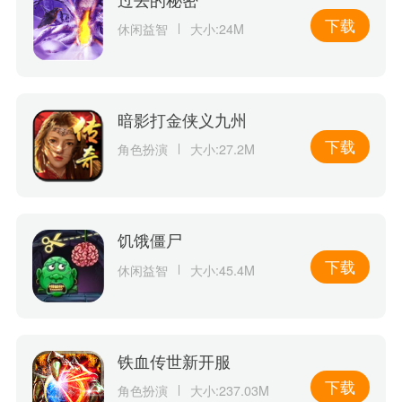
下载
休闲益智
大小:24M
暗影打金侠义九州
下载
角色扮演
大小:27.2M
饥饿僵尸
下载
休闲益智
大小:45.4M
铁血传世新开服
下载
角色扮演
大小:237.03M