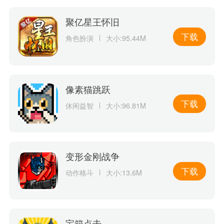
聚亿星王怀旧
下载
角色扮演
大小:95.44M
像素猫跳跃
下载
休闲益智
大小:96.81M
变形金刚战争
下载
动作格斗
大小:13.6M
宝箱点击