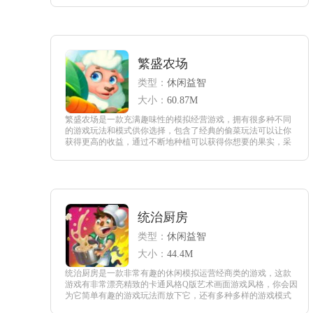
协助自己很好的来管理自己餐厅，满足所有顾客的需求，制造
出他们所需要的汉堡口味。
查看
繁盛农场
类型：
休闲益智
大小：
60.87M
繁盛农场是一款充满趣味性的模拟经营游戏，拥有很多种不同
的游戏玩法和模式供你选择，包含了经典的偷菜玩法可以让你
获得更高的收益，通过不断地种植可以获得你想要的果实，采
用了农场和餐厅一起经营的游戏玩法，玩游戏的时候可以放松
身心。
查看
统治厨房
类型：
休闲益智
大小：
44.4M
统治厨房是一款非常有趣的休闲模拟运营经商类的游戏，这款
游戏有非常漂亮精致的卡通风格Q版艺术画面游戏风格，你会因
为它简单有趣的游戏玩法而放下它，还有多种多样的游戏模式
供您选择，如果你喜欢这款游戏，就快来下载吧。