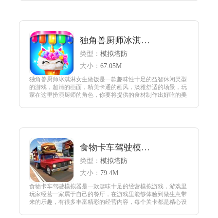
查看
独角兽厨师冰淇淋女生做饭
类型：
模拟塔防
大小：
67.05M
独角兽厨师冰淇淋女生做饭是一款趣味性十足的益智休闲类型
的游戏，超清的画面，精美卡通的画风，淡雅舒适的场景，玩
家在这里扮演厨师的角色，你要将提供的食材制作出好吃的美
食，相当的好玩，还很让人感到上瘾，闲暇之余玩一会打发无
聊很不错。
查看
食物卡车驾驶模拟器
类型：
模拟塔防
大小：
79.4M
食物卡车驾驶模拟器是一款趣味十足的经营模拟游戏，游戏里
玩家经营一家属于自己的餐厅，在游戏里能够体验到做生意带
来的乐趣，有很多丰富精彩的经营内容，每个关卡都是精心设
计的，带给玩家不同的游戏感受，做任务的过程中能够享受到
游戏带来的惊喜，感兴趣的朋友可以下载体验。