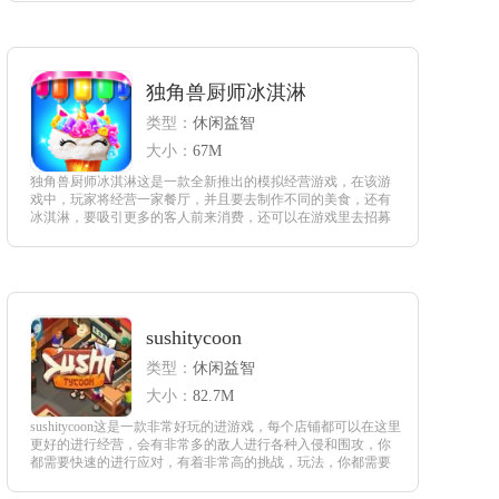
样美食。
查看
独角兽厨师冰淇淋
类型：
休闲益智
大小：
67M
独角兽厨师冰淇淋这是一款全新推出的模拟经营游戏，在该游
戏中，玩家将经营一家餐厅，并且要去制作不同的美食，还有
冰淇淋，要吸引更多的客人前来消费，还可以在游戏里去招募
不同的人员来为自己进行服务，游戏里有众多自由的模式，同
时还有着丰富的剧情任务，喜欢的玩家快来尝试吧。
查看
sushitycoon
类型：
休闲益智
大小：
82.7M
sushitycoon这是一款非常好玩的进游戏，每个店铺都可以在这里
更好的进行经营，会有非常多的敌人进行各种入侵和围攻，你
都需要快速的进行应对，有着非常高的挑战，玩法，你都需要
在这里将自己的实力完全的发挥出来，快速的进行各种躲避，
将自己的寿司小镇世界得到更好的开阔。