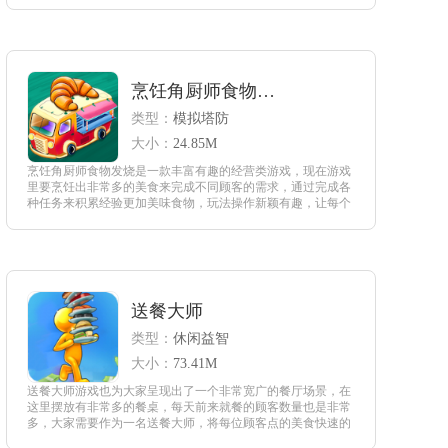
厅生意变得更好。
查看
烹饪角厨师食物发烧
类型：
模拟塔防
大小：
24.85M
烹饪角厨师食物发烧是一款丰富有趣的经营类游戏，现在游戏
里要烹饪出非常多的美食来完成不同顾客的需求，通过完成各
种任务来积累经验更加美味食物，玩法操作新颖有趣，让每个
游戏爱好者都能够喜欢这款游戏，爱上这款游戏。
查看
送餐大师
类型：
休闲益智
大小：
73.41M
送餐大师游戏也为大家呈现出了一个非常宽广的餐厅场景，在
这里摆放有非常多的餐桌，每天前来就餐的顾客数量也是非常
多，大家需要作为一名送餐大师，将每位顾客点的美食快速的
送达桌上，为了能够节省更多的送餐时间，可以一次性的送多