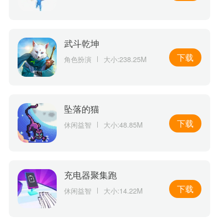
武斗乾坤
下载
角色扮演
大小:238.25M
坠落的猫
下载
休闲益智
大小:48.85M
充电器聚集跑
下载
休闲益智
大小:14.22M