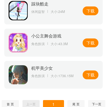
踩块酷走
下载
休闲益智
大小:24M
小公主舞会游戏
下载
角色扮演
大小:43.3M
机甲美少女
下载
角色扮演
大小:1736.15M
1
首 页
上一页
尾 页
下一页