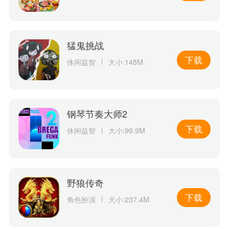
猛鬼挑战
下载
休闲益智
大小:148M
钢琴节奏大师2
下载
休闲益智
大小:99.9M
野狼传奇
下载
角色扮演
大小:237.4M