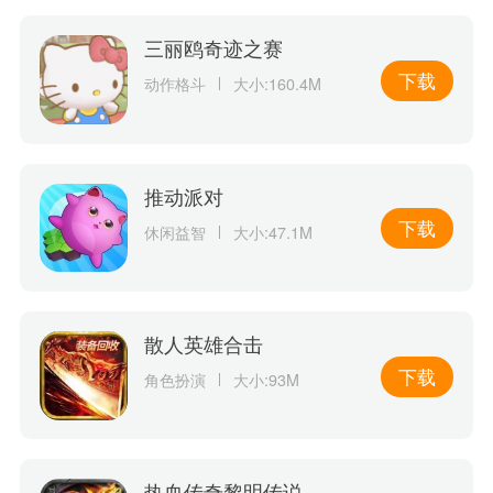
三丽鸥奇迹之赛
下载
动作格斗
大小:160.4M
推动派对
下载
休闲益智
大小:47.1M
散人英雄合击
下载
角色扮演
大小:93M
热血传奇黎明传说