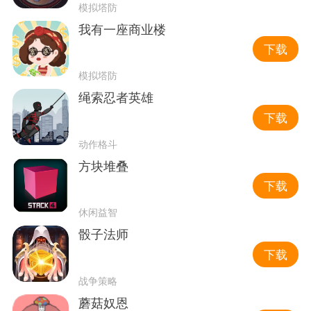
模拟塔防
我有一座商业楼
下载
模拟塔防
绳索忍者英雄
下载
动作格斗
方块堆叠
下载
休闲益智
骰子法师
下载
战争策略
蘑菇奴恩