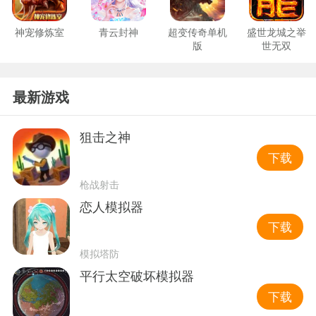
神宠修炼室
青云封神
超变传奇单机
盛世龙城之举
版
世无双
最新游戏
狙击之神
下载
枪战射击
恋人模拟器
下载
模拟塔防
平行太空破坏模拟器
下载