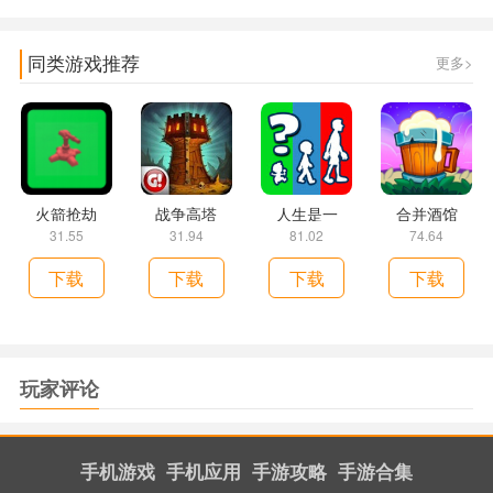
同类游戏推荐
更多>
火箭抢劫
战争高塔
人生是一
合并酒馆
31.55
31.94
81.02
74.64
下载
下载
下载
下载
玩家评论
手机游戏
手机应用
手游攻略
手游合集