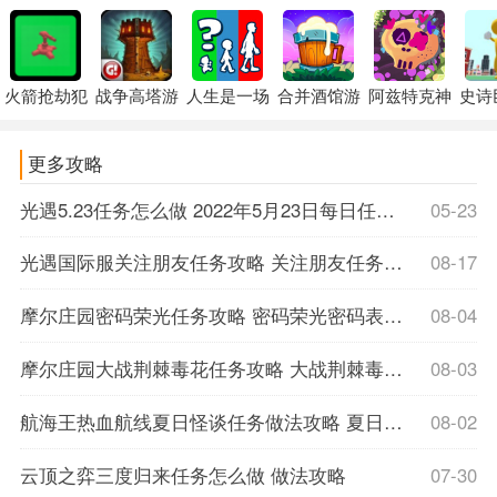
火箭抢劫犯
战争高塔游
人生是一场
合并酒馆游
阿兹特克神
史诗
更多攻略
光遇5.23任务怎么做 2022年5月23日每日任务攻略
05-23
光遇国际服关注朋友任务攻略 关注朋友任务意思和完成攻略
08-17
摩尔庄园密码荣光任务攻略 密码荣光密码表位置详解
08-04
摩尔庄园大战荆棘毒花任务攻略 大战荆棘毒花任务通关相关流程
08-03
航海王热血航线夏日怪谈任务做法攻略 夏日怪谈活动任务怎么做
08-02
云顶之弈三度归来任务怎么做 做法攻略
07-30