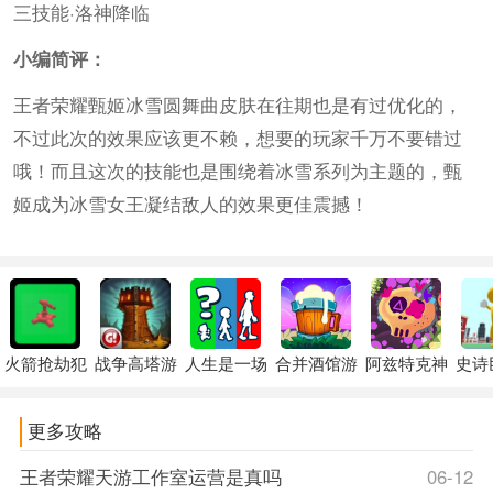
三技能·洛神降临
小编简评：
王者荣耀甄姬冰雪圆舞曲皮肤在往期也是有过优化的，
不过此次的效果应该更不赖，想要的玩家千万不要错过
哦！而且这次的技能也是围绕着冰雪系列为主题的，甄
姬成为冰雪女王凝结敌人的效果更佳震撼！
火箭抢劫犯
战争高塔游
人生是一场
合并酒馆游
阿兹特克神
史诗
更多攻略
王者荣耀天游工作室运营是真吗
06-12