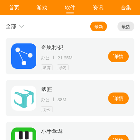
首页
游戏
软件
资讯
合集
全部
最新
最热
奇思秒想
详情
办公
21.65M
教育
学习
塑匠
详情
办公
38M
办公
小手学琴