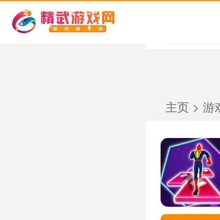
主页
>
游