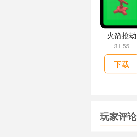
能进行操
规定的时
主要表现
火箭抢劫
31.55
下载
玩家评论