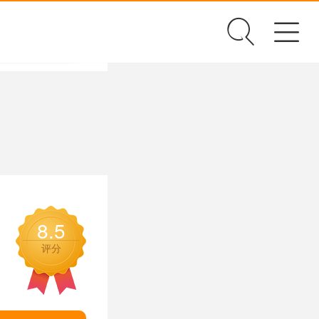
✕
8.5
评分