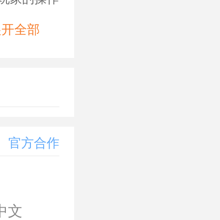
展开全部
以锻炼手指
用别的播放
官方合作
感受到游戏
。
中文