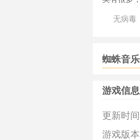
也有比较高
无病毒
《蜘蛛音
*非常适
灵活度。
蜘蛛音乐
*当做听
器听不到
游戏信息
*操作虽
魅力。
更新时间
*每首歌的
游戏版本