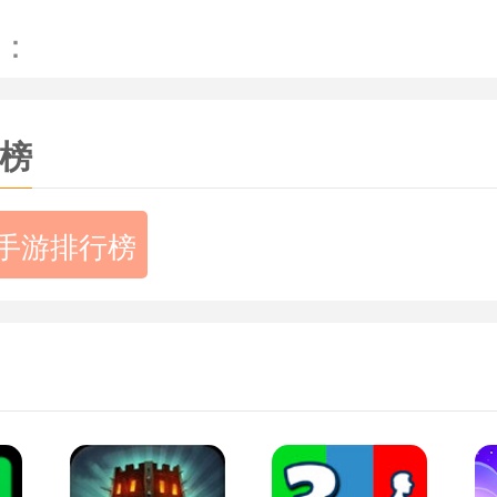
乐舞蹈》游戏亮点：
：
在玩游戏的时候感到放松，毕竟这才是人们
榜
模式可以选择，跑酷类型里获得的积分是正
手游排行榜
滑板配对的时候，也会有积分加成，而且
乐舞蹈》游戏测评：
音乐游戏，蜘蛛音乐舞蹈非常适合放松的
情绪，释放心中的压力。玩家从左到右拖