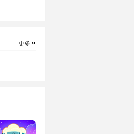
选择玩游戏
»
常模式的一
更多
是平常的5
时候来玩，
动手指，就