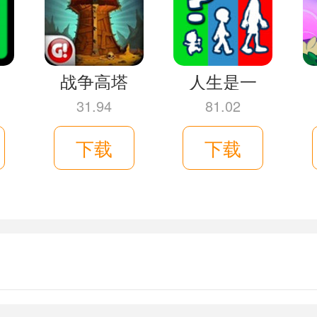
作了，躲避障碍物、按照节拍敲击按钮也
间内完成更多操作，获取的积分可以更换
为更换外套或者裤子，来改变人物衣着。
战争高塔
人生是一
31.94
81.02
下载
下载