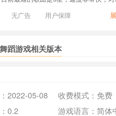
的要求，建议从1-3星难度的歌开始练。
无广告
用户保障
乐舞蹈》游戏优势：
合打发时间，偶尔玩一玩还是很不错的，可
舞蹈游戏相关版本
歌软件来用也可以的，里面有很多歌曲都是
的。
然简单，但需要比较强的节奏感，这样才能
：
2022-05-08
收费模式：
免费
P点都不太一样，需要多次尝试才能找到
：
0.2
游戏语言：
简体