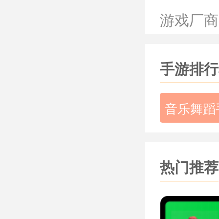
《蜘蛛音
游戏厂商
*让玩家
的目的。
手游排行
*有多种
半。
音乐舞蹈
*当角色和
倍。
《蜘蛛音
热门推荐
作为一款
可以缓解