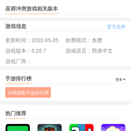
选择调用各种职业。
巫师冲突游戏相关版本
3、玩家在牌库中随机抽取几张长牌，玩家任意选择是否赠
送。
游戏信息
官方合作
《巫师冲突》游戏亮点：
1、巫师冲突上手简单，游戏多样化，喜欢魔法的玩家不能错
更新时间：
2022-05-25
收费模式：
免费
过。
游戏版本：
0.25.7
游戏语言：
简体中文
2、品质优质，游戏中的角色和场景十分生动。
游戏厂商：
3、游戏机制独特，不需要氪金即可拥有任何你想要的卡。
《巫师冲突》游戏测评：
1、玩家必须不断进行挑战，获得方块或水晶得到不同的英
手游排行榜
»
更多
雄，强大自身力量，收集和升级法术，顶级阵容才会显现。
卡牌战略手游排行榜
2、游戏中玩家获得两个防空武器和主塔。根据设定必须先攻
击防空武器才能攻击主塔。只要主塔坍塌，则游戏结束。
3、玩家的新鲜感十足。场面变得更加刺激有趣有挑战性。
热门推荐
4、需要使用不同的策略来赢得战争。
5、实时挑战是来自世界各地的玩家。不光可以收集到更强大
的卡，更新现有的卡，还可以获取奖杯，解锁奖品。