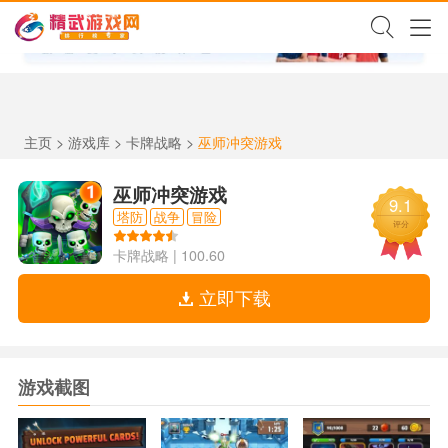
✕
主页
>
游戏库
>
卡牌战略
>
巫师冲突游戏
巫师冲突游戏
9.1
塔防
战争
冒险
评分
卡牌战略
|
100.60
立即下载
游戏截图