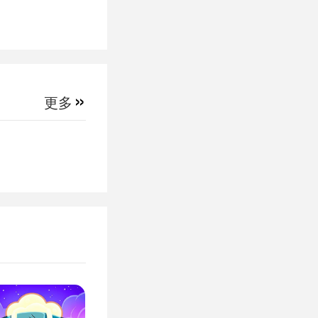
给飞机提升
»
程度上的加
更多
玩家，都能
感，游戏背
感觉，别具
还能够锻炼