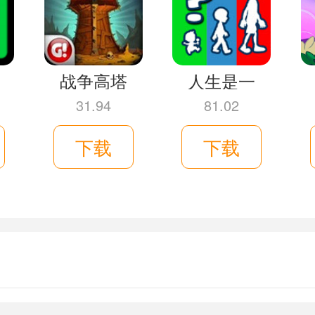
维，赶快加入我们的飞行队伍吧。
战争高塔
人生是一
31.94
81.02
下载
下载