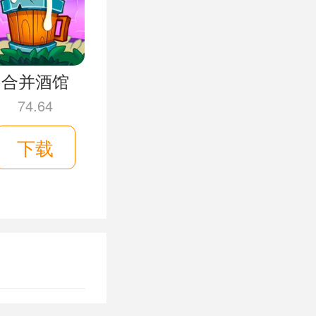
合并酒馆
74.64
下载