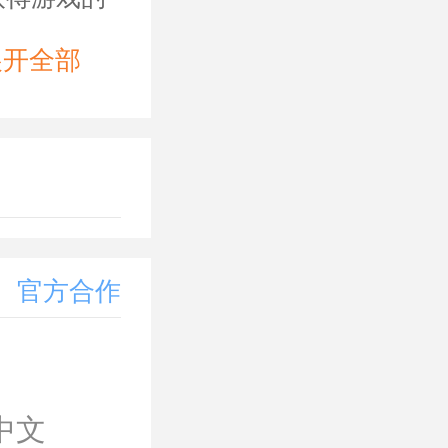
展开全部
不同，让玩
备。
飞机的外形
官方合作
玩家需要耐
中文