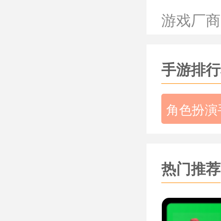
心的挑战
游戏厂商
2.每一款
最快的速
手游排行
3.每取得
强。
角色扮演
《飞升模
这款游戏
够轻松上
热门推荐
景以3D
匠心的游