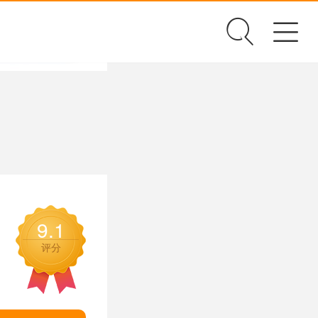
✕
9.1
评分