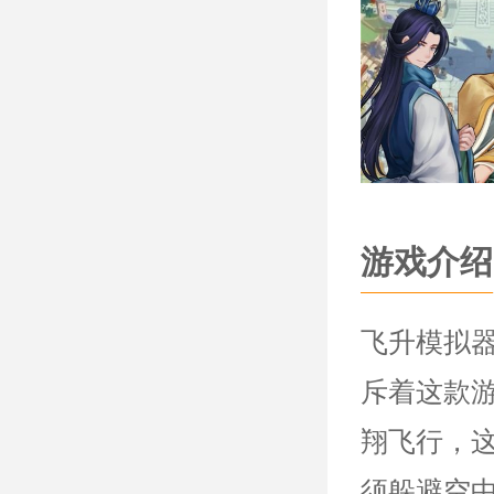
游戏介绍
飞升模拟
斥着这款
翔飞行，
须躲避空