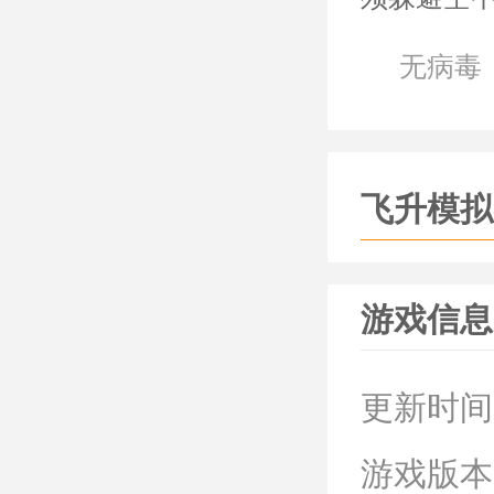
胜利，独
无病毒
《飞升模
1.这玩游
家不会感
飞升模拟
2.游戏中
3.游戏中
游戏信息
都十分帅
《飞升模
更新时间
1.随着不
游戏版本