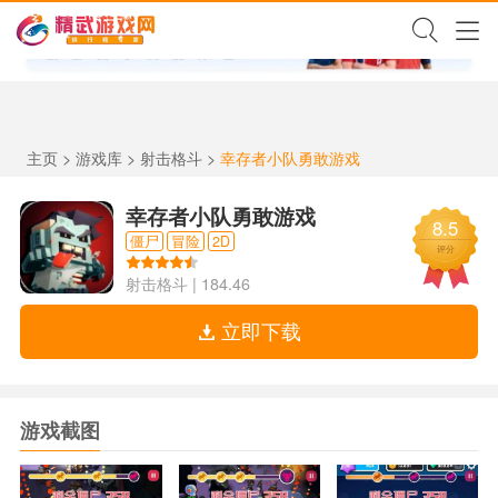
✕
主页
>
游戏库
>
射击格斗
>
幸存者小队勇敢游戏
幸存者小队勇敢游戏
8.5
僵尸
冒险
2D
评分
射击格斗
|
184.46
立即下载
游戏截图