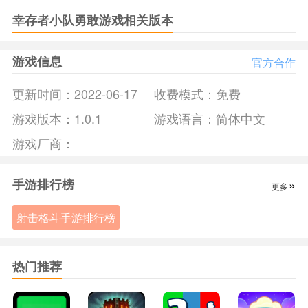
3.他能够给我们带来非常多精彩刺激的冒险体验。
幸存者小队勇敢游戏相关版本
《幸存者小队勇敢》游戏亮点：
1.在这里面有非常多的东西，我们可以自己来探索。
游戏信息
官方合作
2.随时就有可能有危险，我们要随时进行逃跑。
3.里面有非常多惊险刺激的游戏，可以带给我们非常多冒险的
更新时间：
2022-06-17
收费模式：
免费
体验。
游戏版本：
1.0.1
游戏语言：
简体中文
《幸存者小队勇敢》小编简评：
游戏厂商：
在这个游戏里面，我们要找到一个制高点来进行设计，它可以
让我们对准敌人的头部，在这里面能够给我们带来非常多精彩
刺激的体验，还有各种通关可以让玩家在里面获得非常多的分
手游排行榜
»
更多
数和奖励，整体的操作也是非常的简单，能够更带来非常冒险
射击格斗手游排行榜
的体验。
热门推荐