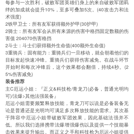
每参与一次胜利，破败军团英雄们身上的来自破败军团羁
绊的加成就会提升10%，至多可叠加5次。(40攻击力和法
术强度)
2铁甲卫士：所有友军获得额外护甲(30护甲)
2骑士：所有友军会从所有来源的伤害中格挡固定数额的伤
害值 204070伤害格挡
2斗士：斗士们获得额外生命值(400额外生命值)
3重骑兵：固有能力：重骑兵们一旦移动，就会朝着他们的
目标发起快速冲锋。重骑兵们获得伤害减免。在战斗环节
开始时和每次冲锋后，这个效果都会翻倍，持续4秒。(2
5%伤害减免)
装备推荐
主C厄运小姐：『正义&科技枪/青龙刀(必备，普通光明均
可)/法爆>其他法强装备』
厄运小姐需要频繁释放技能，青龙刀可以说是必备装备无
论是普通还是光明均可满足多次释放技能的需求。其次基
于阵容中厄运小姐带破败军团效果，因此基础法强并不
低。所以我们选择携带法爆增强爆伤以及提供一个技能暴
击效果来提升输出。而正义之手和科技枪为厄运小姐提供