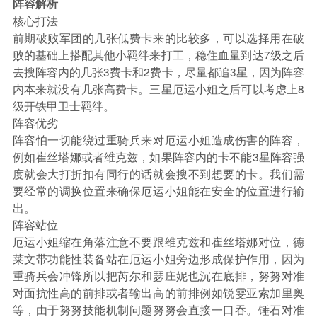
阵容解析
核心打法
前期破败军团的几张低费卡来的比较多，可以选择用在破
败的基础上搭配其他小羁绊来打工，稳住血量到达7级之后
去搜阵容内的几张3费卡和2费卡，尽量都追3星，因为阵容
内本来就没有几张高费卡。三星厄运小姐之后可以考虑上8
级开铁甲卫士羁绊。
阵容优劣
阵容怕一切能绕过重骑兵来对厄运小姐造成伤害的阵容，
例如崔丝塔娜或者维克兹，如果阵容内的卡不能3星阵容强
度就会大打折扣有同行的话就会搜不到想要的卡。我们需
要经常的调换位置来确保厄运小姐能在安全的位置进行输
出。
阵容站位
厄运小姐缩在角落注意不要跟维克兹和崔丝塔娜对位，德
莱文带功能性装备站在厄运小姐旁边形成保护作用，因为
重骑兵会冲锋所以把芮尔和瑟庄妮也沉在底排，努努对准
对面抗性高的前排或者输出高的前排例如锐雯亚索加里奥
等，由于努努技能机制问题努努会直接一口吞。锤石对准