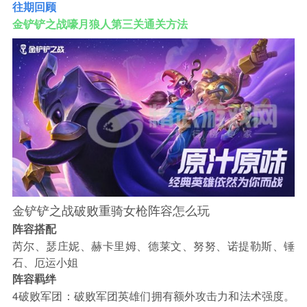
往期回顾
金铲铲之战嚎月狼人第三关通关方法
金铲铲之战破败重骑女枪阵容怎么玩
阵容搭配
芮尔、瑟庄妮、赫卡里姆、德莱文、努努、诺提勒斯、锤
石、厄运小姐
阵容羁绊
4破败军团：破败军团英雄们拥有额外攻击力和法术强度。