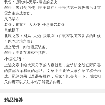
装备：汲取剑+无尽+泰坦的坚决
解析：汲取剑的使用主要是在斗士抵抗第一波攻击后让雷
霆之主造成群伤。
灵鸟毕方：
装备：青龙刀+大天使+任意法强装备
其他棋子：
北境之傲：飓风+火炮+汲取剑（在玩家攻速装备多的时候
可以养北境之傲）
虚空恐惧：肉装坦度装备。
解析：主要在阵营中抗伤。
小编总结：
上述文章中给大家分享的内容就是，金铲铲之战狂野阵容
的搭配方案和玩的思路。文章中主要给大家介绍了棋子构
成、羁绊效果以及装备推荐，玩家可以参考一下。后续相
关内容可以关注本站了解更多内容。
精品推荐