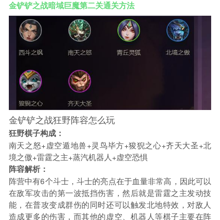
金铲铲之战暗域巨魔第二关通关方法
金铲铲之战狂野阵容怎么玩
狂野棋子构成：
南天之怒+虚空遁地兽+灵鸟毕方+狻猊之心+齐天大圣+北
境之傲+雷霆之主+蒸汽机器人+虚空恐惧
阵容解析：
阵营中有6个斗士，斗士的亮点在于血量非常高，因此可以
在敌军攻击的第一波抵挡伤害，然后就是雷霆之主发动技
能，在普攻变成群伤的同时还可以触发北地特效，对敌人
造成更多的伤害，而其他的虚空、机器人等棋子主要在阵