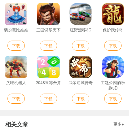
装扮芭比娃娃
三国谋尽天下
狂野漂移3D
保护我传奇
下载
下载
下载
下载
贪吃机器人
2048果冻合并
武帝迷城传奇
主题公园的乐
趣3D
下载
下载
下载
下载
相关文章
更多+