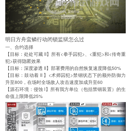
明日方舟蛮鳞行动闭锁监狱怎么过
一、合约选择
【目标：处处可藏 II】所有<拳手囚犯>、<重犯>和<传奇重
犯>获得隐匿效果
【目标：深度渗透 II】部署费用的自然恢复速度降低50%
【目标：鼓动着 II 】<术师囚犯>禁锢状态下的额外防御力
升至800，在场时全场敌人攻击速度加成升至60
【源石环境：侵蚀 I】所有我方单位（包括禁锢装置）的生
命值上限降低25%