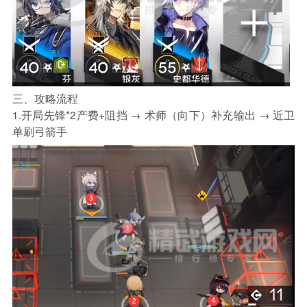
三、攻略流程
1.开局先锋*2产费+阻挡 → 术师（向下）补充输出 → 近卫
单刷弓箭手