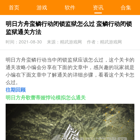
首页
游戏
软件
资讯
合集
明日方舟蛮鳞行动闭锁监狱怎么过 蛮鳞行动闭锁
监狱通关方法
时间：2021-08-30
来源：精武游戏网
作者：精武游戏网
明日方舟蛮鳞行动当中闭锁监狱应该怎么过，这个关卡的
通关攻略小编会分享在下面的文章中，感兴趣的玩家就是
小编在下面文章中了解通关的详细步骤，看看这个关卡怎
么过。
往期回顾
明日方舟歌蕾蒂娅悖论模拟怎么通关