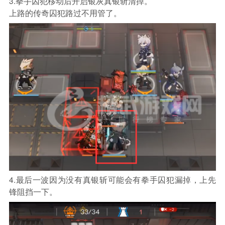
3.拳手囚犯移动后开启银灰真银斩清掉。
上路的传奇囚犯路过不用管了。
4.最后一波因为没有真银斩可能会有拳手囚犯漏掉，上先
锋阻挡一下。