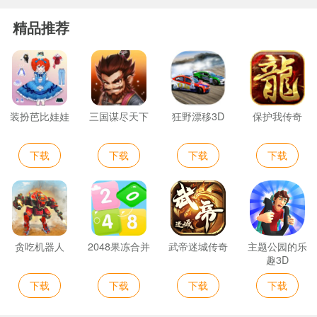
精品推荐
装扮芭比娃娃
三国谋尽天下
狂野漂移3D
保护我传奇
下载
下载
下载
下载
贪吃机器人
2048果冻合并
武帝迷城传奇
主题公园的乐
趣3D
下载
下载
下载
下载