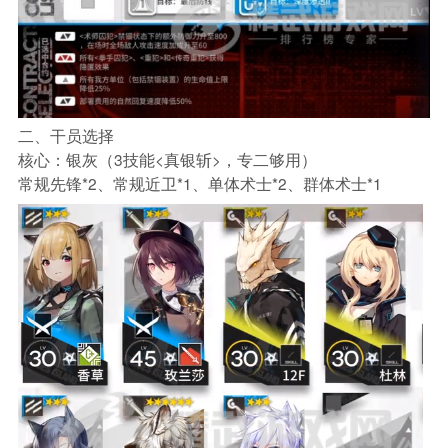
二、干员选择
核心：银灰（3技能<真银斩>，专二够用）
常规先锋*2、常规近卫*1、单体术士*2、群体术士*1