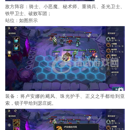
敌方阵容：骑士、小恶魔、秘术师、重骑兵、圣光卫士、
铁甲卫士、破败军团；
站位：如图所示
装备：将卢安娜的飓风、珠光护手、正义之手都给到亚
索，锁子甲给到瑟庄妮。