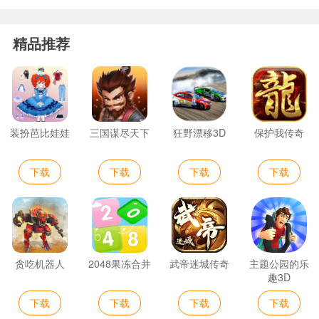
精品推荐
装扮芭比娃娃
三国谋尽天下
狂野漂移3D
保护我传奇
下载
下载
下载
下载
贪吃机器人
2048果冻合并
武帝迷城传奇
主题公园的乐
趣3D
下载
下载
下载
下载