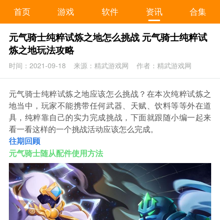
首页
游戏
软件
资讯
合集
元气骑士纯粹试炼之地怎么挑战 元气骑士纯粹试
炼之地玩法攻略
时间：2021-09-18
来源：精武游戏网
作者：精武游戏网
元气骑士纯粹试炼之地应该怎么挑战？在本次纯粹试炼之
地当中，玩家不能携带任何武器、天赋、饮料等等外在道
具，纯粹靠自己的实力完成挑战，下面就跟随小编一起来
看一看这样的一个挑战活动应该怎么完成。
往期回顾
元气骑士随从配件使用方法