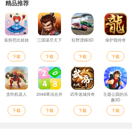
精品推荐
装扮芭比娃娃
三国谋尽天下
狂野漂移3D
保护我传奇
下载
下载
下载
下载
贪吃机器人
2048果冻合并
武帝迷城传奇
主题公园的乐
趣3D
下载
下载
下载
下载