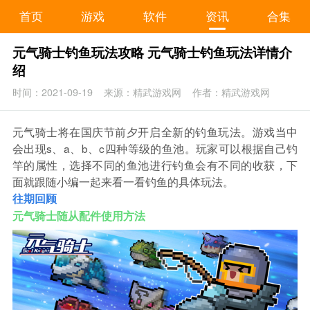
首页
游戏
软件
资讯
合集
元气骑士钓鱼玩法攻略 元气骑士钓鱼玩法详情介
绍
时间：2021-09-19
来源：精武游戏网
作者：精武游戏网
元气骑士将在国庆节前夕开启全新的钓鱼玩法。游戏当中
会出现s、a、b、c四种等级的鱼池。玩家可以根据自己钓
竿的属性，选择不同的鱼池进行钓鱼会有不同的收获，下
面就跟随小编一起来看一看钓鱼的具体玩法。
往期回顾
元气骑士随从配件使用方法