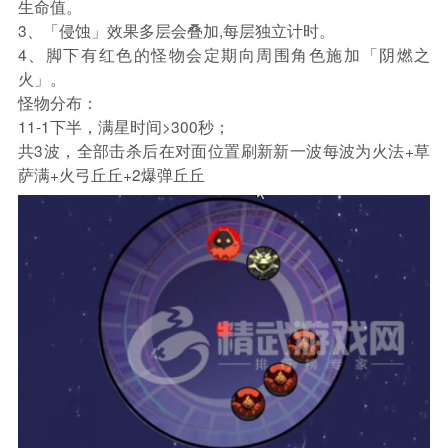
生命值。
3、「侵蚀」效果多层会叠加,每层独立计时。
4、脚下有红色的怪物会定期向周围角色施加「阴燃之
火」。
怪物分布：
11-1下半，满星时间>300秒；
共3波，全部击杀后在对面位置刷新新一波每波为火法+草
萨满+火弓丘丘+2爆弹丘丘