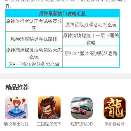
容。
原神最新热门攻略汇总
原神旅行者认证考试答案分
原神觅取月晖活动怎么玩
享
原神深境螺旋十一层下通关
原神漂浮秘灵寻找路线
攻略
原神漂浮秘灵活动第四天怎
原神2.1版本深渊配队思路
么玩
原神心海传说任务怎么做
精品推荐
装扮芭比娃娃
三国谋尽天下
狂野漂移3D
保护我传奇