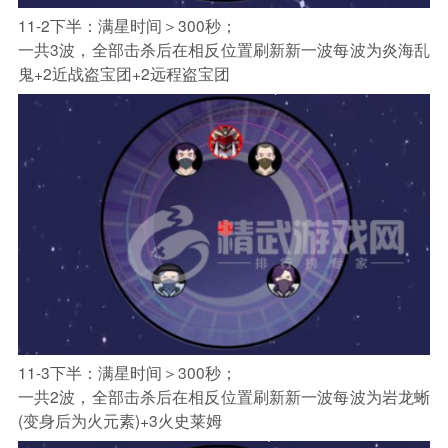
11-2下半：满星时间＞300秒；
一共3波，全部击杀后在相反位置刷新新一波每波为炎海乱
鬼+2近战盗宝团+2远程盗宝团
11-3下半：满星时间＞300秒；
一共2波，全部击杀后在相反位置刷新新一波每波为岩龙蜥
(变身后为火元素)+3火史莱姆