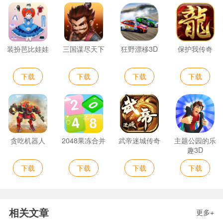
装扮芭比娃娃
三国谋尽天下
狂野漂移3D
保护我传奇
下载
下载
下载
下载
贪吃机器人
2048果冻合并
武帝迷城传奇
主题公园的乐
趣3D
下载
下载
下载
下载
相关文章
更多+