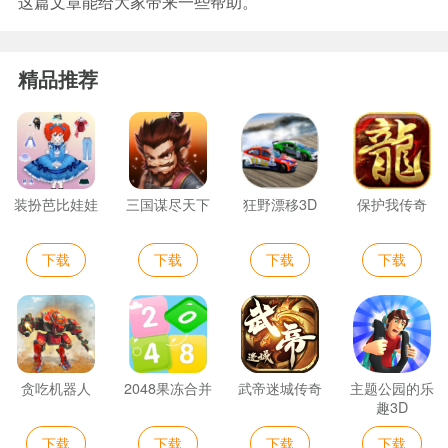
这篇文章能给大家带来一些帮助。
精品推荐
装扮芭比娃娃
三国谋尽天下
狂野漂移3D
保护我传奇
下载
下载
下载
下载
贪吃机器人
2048果冻合并
武帝迷城传奇
主题公园的乐
趣3D
下载
下载
下载
下载