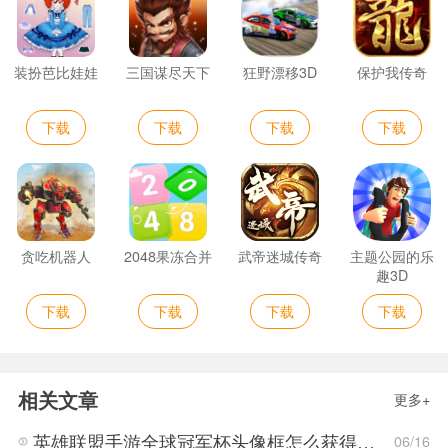
装扮芭比娃娃
三国谋尽天下
狂野漂移3D
保护我传奇
下载
下载
下载
下载
贪吃机器人
2048果冻合并
武帝迷城传奇
主题公园的乐
趣3D
下载
下载
下载
下载
相关文章
更多+
英雄联盟手游全球冠军杯头像框怎么获得 LOL手游2022全球冠军杯头像框领取活动
06/16