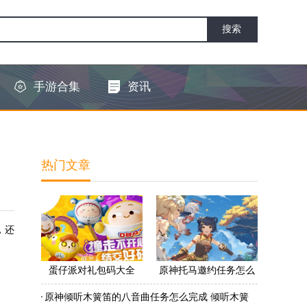
手游合集
资讯
热门文章
，还
蛋仔派对礼包码大全
原神托马邀约任务怎么
2022 蛋仔派对礼包码怎
做 原神托马邀约任务怎
原神倾听木簧笛的八音曲任务怎么完成 倾听木簧