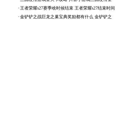
结局一览
王者荣耀s27赛季啥时候结束 王者荣耀s27结束时间
金铲铲之战巨龙之巢宝典奖励都有什么 金铲铲之
战巨龙之巢宝典奖励抢先看