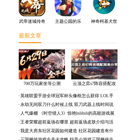
武帝迷城传奇
主题公园的乐
神奇柯基犬世
趣3D
界
最新文章
700万玩家坐等公测
云顶之弈s7阵容搭配攻
《时空猎人3》老玩家加
略 s7最强阵容搭配组成
英雄联盟手游全球冠军杯头像框怎么获得 LOL手
速回归!
大全最新
游2022全球冠军杯头像框领取活动
永劫无间双刀什么时候上线 双刀武器上线时间说
明与分享
人气爆棚 《时空猎人3》惊艳bilibili的高能游戏展
发布会
王者荣耀超前返场在哪里 超前返场皮肤介绍与活
动一览
我是大房东社区花园如何建造 社区花园建造有什
么条件
三国梗传游戏全关卡攻略 抖音小游戏三国梗传全