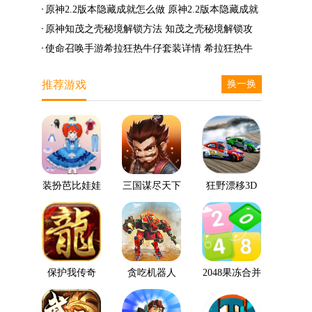
么兑换
么完成
笛的八音曲任务攻略
原神2.2版本隐藏成就怎么做 原神2.2版本隐藏成就
有哪些
原神知茂之壳秘境解锁方法 知茂之壳秘境解锁攻
略
使命召唤手游希拉狂热牛仔套装详情 希拉狂热牛
仔套装后驱方法
推荐游戏
换一换
装扮芭比娃娃
三国谋尽天下
狂野漂移3D
保护我传奇
贪吃机器人
2048果冻合并