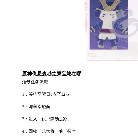
原神仇忌森动之寮宝箱在哪
活动任务流程
1：等待至翌日8点至12点
2：与辛焱碰面
3：进入「仇忌森动之寮」
4：回收「式大将」的「拓本」