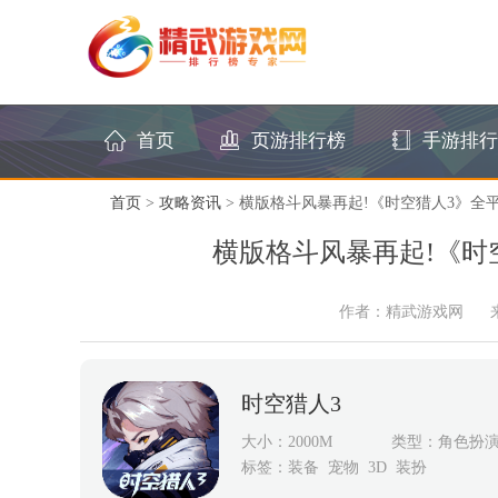
首页
页游排行榜
手游排行
首页
>
攻略资讯
> 横版格斗风暴再起!《时空猎人3》全平
横版格斗风暴再起!《时
作者：精武游戏网
时空猎人3
大小：2000M
类型：角色扮
标签：
装备
宠物
3D
装扮