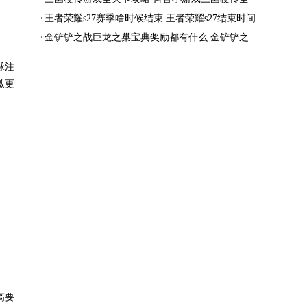
结局一览
王者荣耀s27赛季啥时候结束 王者荣耀s27结束时间
金铲铲之战巨龙之巢宝典奖励都有什么 金铲铲之
战巨龙之巢宝典奖励抢先看
球注
激更
高要