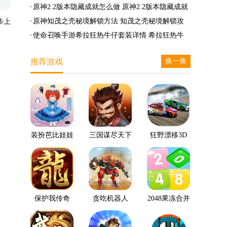
么兑换
么完成
笛的八音曲任务攻略
原神2.2版本隐藏成就怎么做 原神2.2版本隐藏成就
有哪些
原神知茂之壳秘境解锁方法 知茂之壳秘境解锁攻
步上
略
使命召唤手游希拉狂热牛仔套装详情 希拉狂热牛
仔套装后驱方法
推荐游戏
换一换
装扮芭比娃娃
三国谋尽天下
狂野漂移3D
保护我传奇
贪吃机器人
2048果冻合并