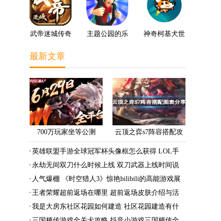
武帝迷城传奇
主题公园的乐
神奇柯基犬世
趣3D
界
最新文章
700万玩家坐等公测
云顶之弈s7阵容搭配攻
《时空猎人3》老玩家加
略 s7最强阵容搭配组成
英雄联盟手游全球冠军杯头像框怎么获得 LOL手
速回归!
大全最新
游2022全球冠军杯头像框领取活动
永劫无间双刀什么时候上线 双刀武器上线时间说
明与分享
人气爆棚 《时空猎人3》惊艳bilibili的高能游戏展
发布会
王者荣耀超前返场在哪里 超前返场皮肤介绍与活
动一览
我是大房东社区花园如何建造 社区花园建造有什
么条件
三国梗传游戏全关卡攻略 抖音小游戏三国梗传全