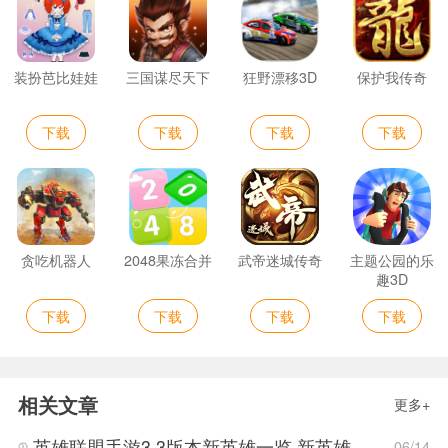
装扮芭比娃娃
三国谋尽天下
狂野漂移3D
保护我传奇
下载
下载
下载
下载
贪吃机器人
2048果冻合并
武帝迷城传奇
主题公园的乐
趣3D
下载
下载
下载
下载
相关文章
更多+
英雄联盟手游3.3版本新英雄一览 新英雄详细攻略
06/14