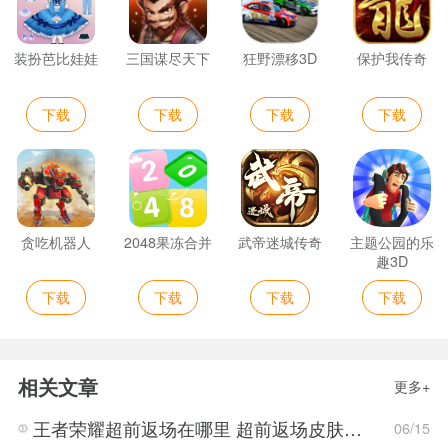
装扮芭比娃娃
三国谋尽天下
狂野漂移3D
保护我传奇
下载
下载
下载
下载
贪吃机器人
2048果冻合并
武帝迷城传奇
主题公园的乐
趣3D
下载
下载
下载
下载
相关文章
更多+
王者荣耀超前返场在哪里 超前返场皮肤介绍与活动一览
06/15