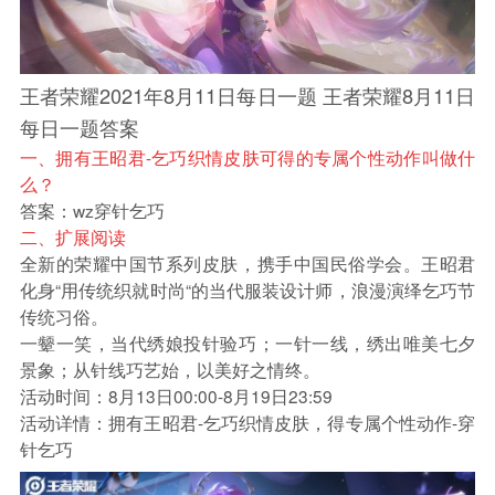
王者荣耀2021年8月11日每日一题 王者荣耀8月11日
每日一题答案
一、拥有王昭君-乞巧织情皮肤可得的专属个性动作叫做什
么？
答案：wz穿针乞巧
二、扩展阅读
全新的荣耀中国节系列皮肤，携手中国民俗学会。王昭君
化身“用传统织就时尚“的当代服装设计师，浪漫演绎乞巧节
传统习俗。
一颦一笑，当代绣娘投针验巧；一针一线，绣出唯美七夕
景象；从针线巧艺始，以美好之情终。
活动时间：8月13日00:00-8月19日23:59
活动详情：拥有王昭君-乞巧织情皮肤，得专属个性动作-穿
针乞巧