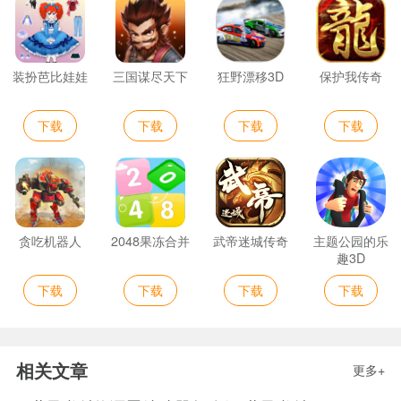
装扮芭比娃娃
三国谋尽天下
狂野漂移3D
保护我传奇
下载
下载
下载
下载
贪吃机器人
2048果冻合并
武帝迷城传奇
主题公园的乐
趣3D
下载
下载
下载
下载
相关文章
更多+