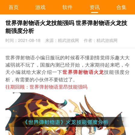
首页
游戏
软件
资讯
合集
世界弹射物语火龙技能强吗 世界弹射物语火龙技
能强度分析
时间：2021-08-18
来源：精武游戏网
作者：精武游戏网
世界弹射物语小编日服玩的时候看不懂剧情觉得乐趣大大
减弱就不玩了，国服内测已经开始，大家期待起来吧，今
天小编就给大家介绍一下
技能强度分
世界弹射物语火龙
析，有需要的小伙伴不要错过了。
往期回顾：
世界弹射物语里昂技能强吗