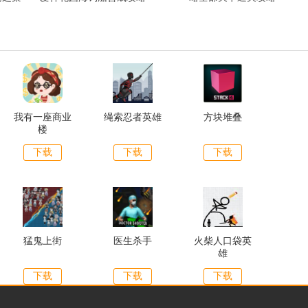
我有一座商业
绳索忍者英雄
方块堆叠
楼
下载
下载
下载
猛鬼上街
医生杀手
火柴人口袋英
雄
下载
下载
下载