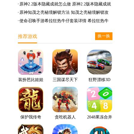
么兑换
么完成
笛的八音曲任务攻略
原神2.2版本隐藏成就怎么做 原神2.2版本隐藏成就
有哪些
原神知茂之壳秘境解锁方法 知茂之壳秘境解锁攻
略
使命召唤手游希拉狂热牛仔套装详情 希拉狂热牛
仔套装后驱方法
推荐游戏
换一换
装扮芭比娃娃
三国谋尽天下
狂野漂移3D
保护我传奇
贪吃机器人
2048果冻合并