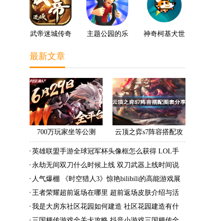
武帝迷城传奇
主题公园的乐
神奇柯基犬世
趣3D
界
最新文章
700万玩家坐等公测
云顶之弈s7阵容搭配攻
《时空猎人3》老玩家加
略 s7最强阵容搭配组成
英雄联盟手游全球冠军杯头像框怎么获得 LOL手
速回归!
大全最新
游2022全球冠军杯头像框领取活动
永劫无间双刀什么时候上线 双刀武器上线时间说
明与分享
人气爆棚 《时空猎人3》惊艳bilibili的高能游戏展
发布会
王者荣耀超前返场在哪里 超前返场皮肤介绍与活
动一览
我是大房东社区花园如何建造 社区花园建造有什
么条件
三国梗传游戏全关卡攻略 抖音小游戏三国梗传全