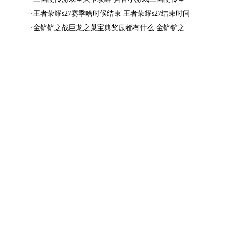
结局一览
王者荣耀s27赛季啥时候结束 王者荣耀s27结束时间
金铲铲之战巨龙之巢宝典奖励都有什么 金铲铲之
战巨龙之巢宝典奖励抢先看