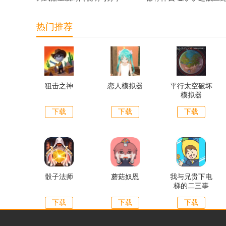
宝典奖励抢先看
热门推荐
狙击之神
恋人模拟器
平行太空破坏
模拟器
下载
下载
下载
骰子法师
蘑菇奴恩
我与兄贵下电
梯的二三事
下载
下载
下载