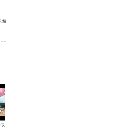
吃相
传攻