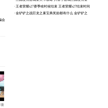
结局一览
王者荣耀s27赛季啥时候结束 王者荣耀s27结束时间
金铲铲之战巨龙之巢宝典奖励都有什么 金铲铲之
编会
战巨龙之巢宝典奖励抢先看
传攻