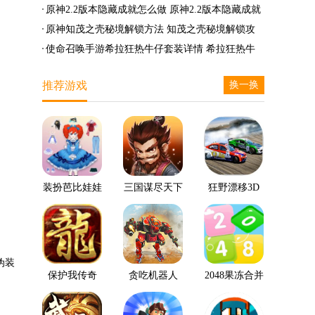
么兑换
么完成
笛的八音曲任务攻略
原神2.2版本隐藏成就怎么做 原神2.2版本隐藏成就
有哪些
原神知茂之壳秘境解锁方法 知茂之壳秘境解锁攻
略
使命召唤手游希拉狂热牛仔套装详情 希拉狂热牛
仔套装后驱方法
推荐游戏
换一换
装扮芭比娃娃
三国谋尽天下
狂野漂移3D
伪装
保护我传奇
贪吃机器人
2048果冻合并