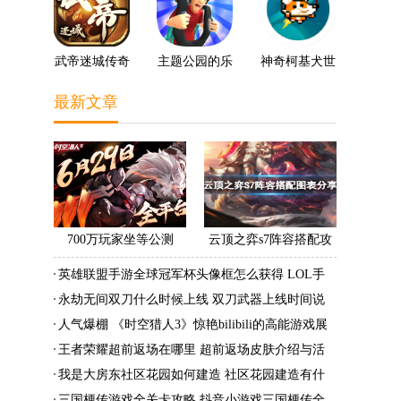
武帝迷城传奇
主题公园的乐
神奇柯基犬世
趣3D
界
最新文章
700万玩家坐等公测
云顶之弈s7阵容搭配攻
《时空猎人3》老玩家加
略 s7最强阵容搭配组成
英雄联盟手游全球冠军杯头像框怎么获得 LOL手
速回归!
大全最新
游2022全球冠军杯头像框领取活动
永劫无间双刀什么时候上线 双刀武器上线时间说
明与分享
人气爆棚 《时空猎人3》惊艳bilibili的高能游戏展
发布会
王者荣耀超前返场在哪里 超前返场皮肤介绍与活
动一览
我是大房东社区花园如何建造 社区花园建造有什
么条件
三国梗传游戏全关卡攻略 抖音小游戏三国梗传全