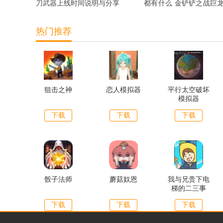
刀武器上线时间说明与分享
都有什么 金铲铲之战巨
宝典奖励抢先看
热门推荐
狙击之神
恋人模拟器
平行太空破坏
模拟器
下载
下载
下载
骰子法师
蘑菇奴恩
我与兄贵下电
梯的二三事
下载
下载
下载