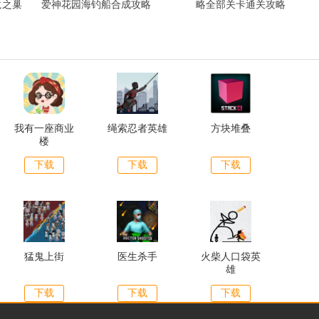
龙之巢
爱神花园海钓船合成攻略
略全部关卡通关攻略
我有一座商业
绳索忍者英雄
方块堆叠
楼
下载
下载
下载
猛鬼上街
医生杀手
火柴人口袋英
雄
下载
下载
下载