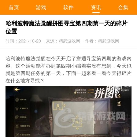
首页
游戏
软件
资讯
合集
哈利波特魔法觉醒拼图寻宝第四期第一天的碎片
位置
时间：2021-10-20
来源：精武游戏网
作者：精武游戏网
哈利波特魔法觉醒在今天开启了拼通寻宝第四期的游戏内
容。这个活动能举办到第四期小编着实没有想到，今天也
就是第四期任务的第一天，下面一起来看一看今天得碎片
在什么地方寻找？