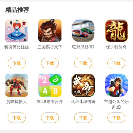
精品推荐
装扮芭比娃娃
三国谋尽天下
狂野漂移3D
保护我传奇
下载
下载
下载
下载
贪吃机器人
2048果冻合并
武帝迷城传奇
主题公园的乐
趣3D
下载
下载
下载
下载