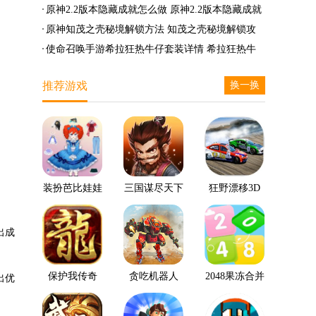
么兑换
么完成
笛的八音曲任务攻略
原神2.2版本隐藏成就怎么做 原神2.2版本隐藏成就
有哪些
原神知茂之壳秘境解锁方法 知茂之壳秘境解锁攻
略
使命召唤手游希拉狂热牛仔套装详情 希拉狂热牛
仔套装后驱方法
推荐游戏
换一换
装扮芭比娃娃
三国谋尽天下
狂野漂移3D
出成
保护我传奇
贪吃机器人
2048果冻合并
出优