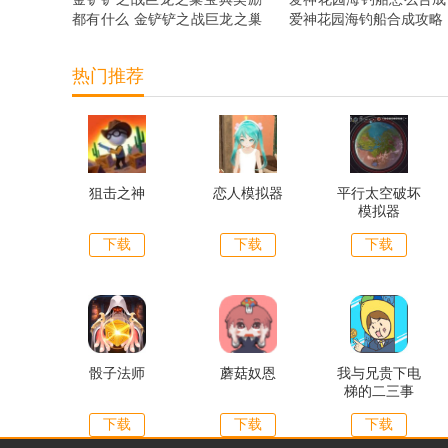
都有什么 金铲铲之战巨龙之巢
爱神花园海钓船合成攻略
宝典奖励抢先看
热门推荐
狙击之神
恋人模拟器
平行太空破坏
模拟器
下载
下载
下载
骰子法师
蘑菇奴恩
我与兄贵下电
梯的二三事
下载
下载
下载