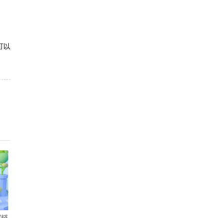
可以
霖链