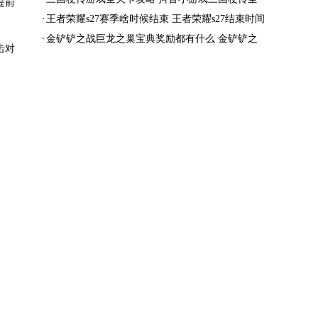
提前
结局一览
王者荣耀s27赛季啥时候结束 王者荣耀s27结束时间
金铲铲之战巨龙之巢宝典奖励都有什么 金铲铲之
击对
战巨龙之巢宝典奖励抢先看