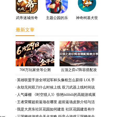
武帝迷城传奇
主题公园的乐
神奇柯基犬世
趣3D
界
最新文章
700万玩家坐等公测
云顶之弈s7阵容搭配攻
《时空猎人3》老玩家加
略 s7最强阵容搭配组成
英雄联盟手游全球冠军杯头像框怎么获得 LOL手
速回归!
大全最新
游2022全球冠军杯头像框领取活动
永劫无间双刀什么时候上线 双刀武器上线时间说
明与分享
人气爆棚 《时空猎人3》惊艳bilibili的高能游戏展
发布会
王者荣耀超前返场在哪里 超前返场皮肤介绍与活
动一览
我是大房东社区花园如何建造 社区花园建造有什
么条件
三国梗传游戏全关卡攻略 抖音小游戏三国梗传全