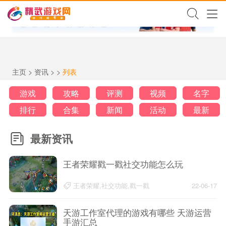
✕
主页
>
资讯
> >
列表
游戏
攻略
评测
视频
名字
排行
合集
新闻
活动
最新
最新资讯
王者荣耀戳一戳社交功能怎么玩
王者荣耀,社交功能,戳一戳
22-06-17
天游工作室代理的游戏有哪些 天游运营
手游汇总