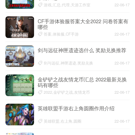
游戏,汇总,代理,天游工作室
22-06-17
CF手游体验服答案大全2022 问卷答案有
哪些
答案,体验服,CF手游
22-06-17
剑与远征神匣遗迹选什么 奖励兑换推荐
剑与远征,神匣遗迹,奖励兑换
22-06-17
金铲铲之战友情龙币汇总 2022最新兑换
码有哪些
2022,金铲铲之战,友情龙币
22-06-17
英雄联盟手游右上角圆圈作用介绍
英雄联盟,右上角,圆圈
22-06-17