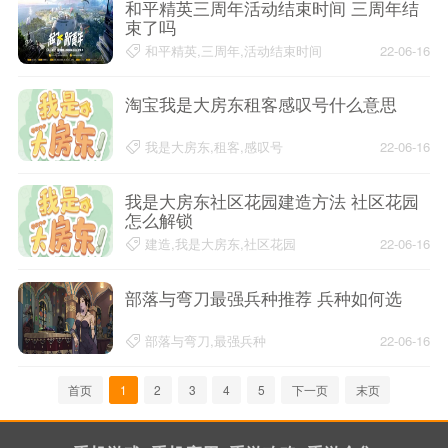
和平精英三周年活动结束时间 三周年结
束了吗
和平精英,三周年,活动结束时间
22-06-16
淘宝我是大房东租客感叹号什么意思
我是大房东,租客,感叹号
22-06-16
我是大房东社区花园建造方法 社区花园
怎么解锁
建造,我是大房东,社区花园
22-06-16
部落与弯刀最强兵种推荐 兵种如何选
部落与弯刀,最强兵种
22-06-16
首页
1
2
3
4
5
下一页
末页