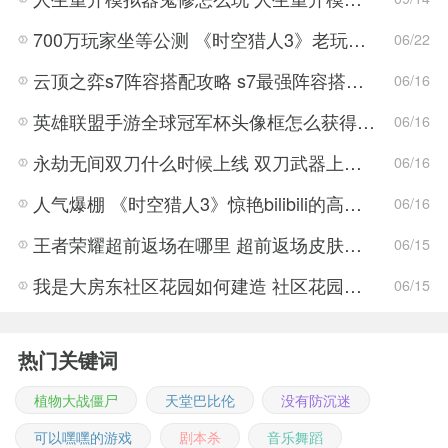
700万玩家坐等公测 《时空猎人3》老玩家加速回归!
06/22
云顶之弈s7阵容搭配攻略 s7最强阵容搭配组成大全最新
06/16
英雄联盟手游全球冠军杯头像框怎么获得 LOL手游2022全球冠军杯头像框领取活动
06/16
永劫无间双刀什么时候上线 双刀武器上线时间说明与分享
06/16
人气爆棚 《时空猎人3》惊艳bilibili的高能游戏展发布会
06/16
王者荣耀超前返场在哪里 超前返场皮肤介绍与活动一览
06/15
我是大房东社区花园如何建造 社区花园建造有什么条件
06/15
热门关键词
植物大战僵尸
天堂巴比伦
没有防沉迷
可以嘿嘿的游戏
剧本杀
音乐舞蹈