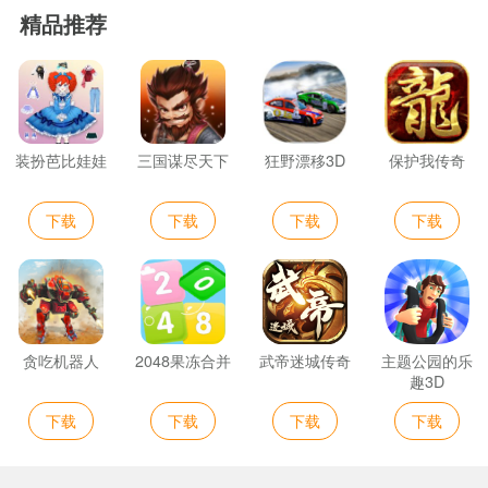
精品推荐
装扮芭比娃娃
三国谋尽天下
狂野漂移3D
保护我传奇
下载
下载
下载
下载
贪吃机器人
2048果冻合并
武帝迷城传奇
主题公园的乐
趣3D
下载
下载
下载
下载