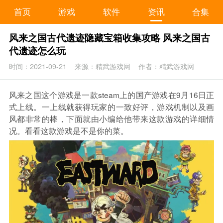
首页
游戏
软件
资讯
合集
风来之国古代遗迹隐藏宝箱收集攻略 风来之国古
代遗迹怎么玩
时间：2021-09-21
来源：精武游戏网
作者：精武游戏网
风来之国这个游戏是一款steam上的国产游戏在9月16日正
式上线。一上线就获得玩家的一致好评，游戏机制以及画
风都非常的棒，下面就由小编给他带来这款游戏的详细情
况。看看这款游戏是不是你的菜。