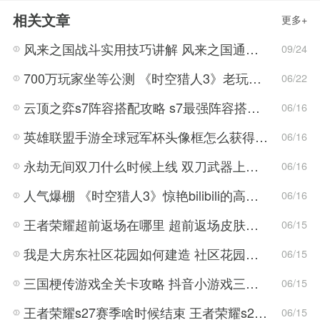
相关文章
更多+
风来之国战斗实用技巧讲解 风来之国通关技巧分享
09/24
700万玩家坐等公测 《时空猎人3》老玩家加速回归!
06/22
云顶之弈s7阵容搭配攻略 s7最强阵容搭配组成大全最新
06/16
英雄联盟手游全球冠军杯头像框怎么获得 LOL手游2022全球冠军杯头像框领取活动
06/16
永劫无间双刀什么时候上线 双刀武器上线时间说明与分享
06/16
人气爆棚 《时空猎人3》惊艳bilibili的高能游戏展发布会
06/16
王者荣耀超前返场在哪里 超前返场皮肤介绍与活动一览
06/15
我是大房东社区花园如何建造 社区花园建造有什么条件
06/15
三国梗传游戏全关卡攻略 抖音小游戏三国梗传全结局一览
06/15
王者荣耀s27赛季啥时候结束 王者荣耀s27结束时间
06/15