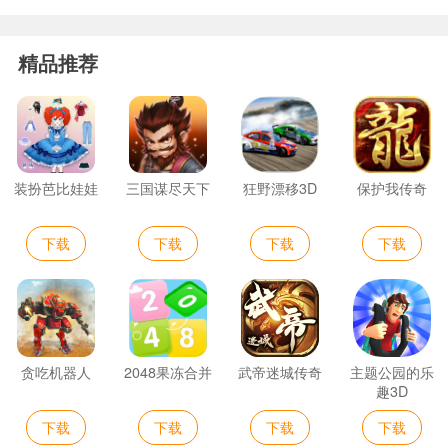
精品推荐
装扮芭比娃娃
三国谋尽天下
狂野漂移3D
保护我传奇
下载
下载
下载
下载
贪吃机器人
2048果冻合并
武帝迷城传奇
主题公园的乐
趣3D
下载
下载
下载
下载