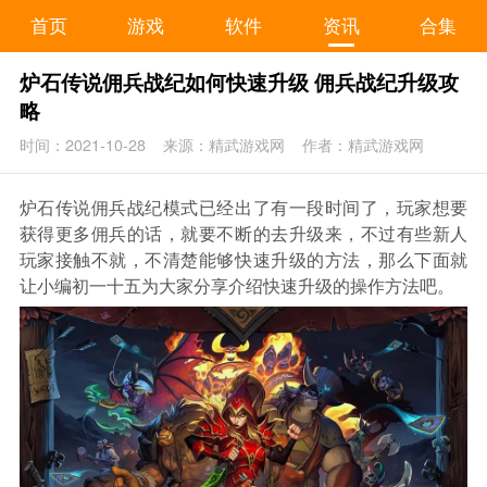
首页
游戏
软件
资讯
合集
炉石传说佣兵战纪如何快速升级 佣兵战纪升级攻
略
时间：2021-10-28
来源：精武游戏网
作者：精武游戏网
炉石传说佣兵战纪模式已经出了有一段时间了，玩家想要
获得更多佣兵的话，就要不断的去升级来，不过有些新人
玩家接触不就，不清楚能够快速升级的方法，那么下面就
让小编初一十五为大家分享介绍快速升级的操作方法吧。