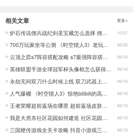
相关文章
更多+
炉石传说佣兵战纪剑圣宝藏怎么选择 佣兵战纪剑圣宝藏详情介绍
10/27
700万玩家坐等公测 《时空猎人3》老玩家加速回归!
06/22
云顶之弈s7阵容搭配攻略 s7最强阵容搭配组成大全最新
06/16
英雄联盟手游全球冠军杯头像框怎么获得 LOL手游2022全球冠军杯头像框领取活动
06/16
永劫无间双刀什么时候上线 双刀武器上线时间说明与分享
06/16
人气爆棚 《时空猎人3》惊艳bilibili的高能游戏展发布会
06/16
王者荣耀超前返场在哪里 超前返场皮肤介绍与活动一览
06/15
我是大房东社区花园如何建造 社区花园建造有什么条件
06/15
三国梗传游戏全关卡攻略 抖音小游戏三国梗传全结局一览
06/15