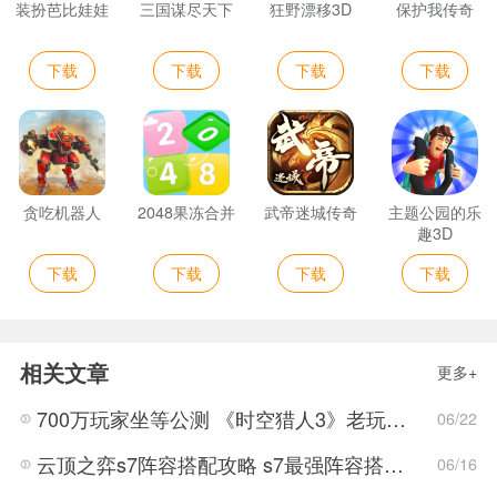
装扮芭比娃娃
三国谋尽天下
狂野漂移3D
保护我传奇
下载
下载
下载
下载
贪吃机器人
2048果冻合并
武帝迷城传奇
主题公园的乐
趣3D
下载
下载
下载
下载
相关文章
更多+
700万玩家坐等公测 《时空猎人3》老玩家加速回归!
06/22
云顶之弈s7阵容搭配攻略 s7最强阵容搭配组成大全最新
06/16