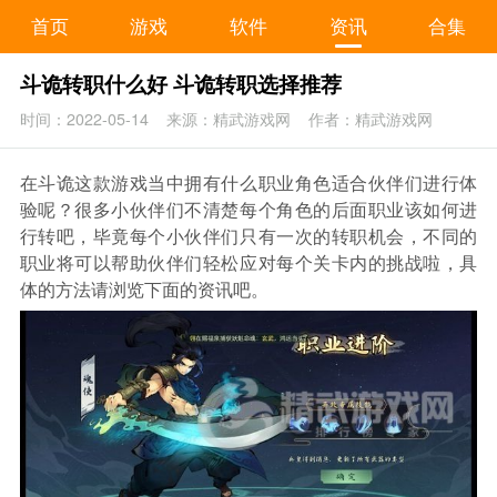
首页
游戏
软件
资讯
合集
斗诡转职什么好 斗诡转职选择推荐
时间：2022-05-14
来源：精武游戏网
作者：精武游戏网
在斗诡这款游戏当中拥有什么职业角色适合伙伴们进行体
验呢？很多小伙伴们不清楚每个角色的后面职业该如何进
行转吧，毕竟每个小伙伴们只有一次的转职机会，不同的
职业将可以帮助伙伴们轻松应对每个关卡内的挑战啦，具
体的方法请浏览下面的资讯吧。