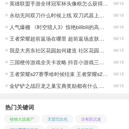
英雄联盟手游全球冠军杯头像框怎么获得 LOL手游2022全球冠军杯头像框领取活动
06/16
永劫无间双刀什么时候上线 双刀武器上线时间说明与分享
06/16
人气爆棚 《时空猎人3》惊艳bilibili的高能游戏展发布会
06/16
王者荣耀超前返场在哪里 超前返场皮肤介绍与活动一览
06/15
我是大房东社区花园如何建造 社区花园建造有什么条件
06/15
三国梗传游戏全关卡攻略 抖音小游戏三国梗传全结局一览
06/15
王者荣耀s27赛季啥时候结束 王者荣耀s27结束时间
06/15
金铲铲之战巨龙之巢宝典奖励都有什么 金铲铲之战巨龙之巢宝典奖励抢先看
06/15
热门关键词
植物大战僵尸
天堂巴比伦
没有防沉迷