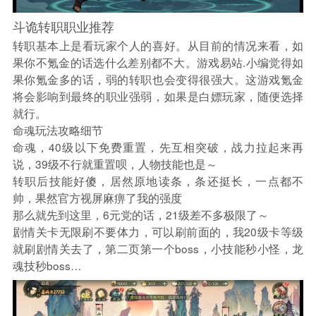
斗诡转职职业推荐
转职基本上是看玩家个人的喜好。从目前的情况来看，如
果你不氪金的话选什么差别都不大。游戏易站.小编觉得如
果你氪金多的话，弱的转职也会变得很强大。这游戏氪金
将会影响到最终的职业强弱，如果是白嫖玩家，随便选择
就行。
命魂玩法攻略细节
命魂，40级以下免费重置，先互相突破，战力拉起来再
说，39级不行就重置呗，人物技能也是～
转职后技能好傻，居然原地读条，条还挺长，一点都不
帅，果然官方视屏麻痹了我的强度
那么就先到这里，6元党的话，21级差不多极限了～
剧情关卡无限刷不要体力，可以刷前面的，我20级卡等级
就刷剧情关去了，第二页第一个boss，小技能秒小怪，龙
魂技秒boss…