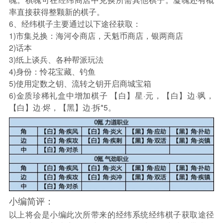
率直接获得整颗新的棋子。
6、经纬棋子主要通过以下途径获取：
1)市集兑换：海河令商店，天魁币商店，银两商店
2)话本
3)纸上谈兵、各种帮派玩法
4)身份：怜花宝藏、钓鱼
5)使用定数之钥、流转之钥开启商城宝箱
6)金质珍稀礼盒中增加棋子 【白】星·元，【白】边·飒，
【白】边·烬，【黑】边·拆*5。
小编简评：
以上将会是小编此次所带来的经纬系统经纬棋子获取途径