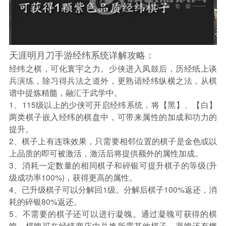
天涯明月刀手游经纬系统详解攻略：
经纬之棋，可化寰宇之力。少侠进入凤鼓后，历经纸上谈
兵演练，除习得兵法之道外，更熟谙经纬纵横之法，从棋
谱中提炼精髓，融汇于武学中。
1、115级以上的少侠可开启经纬系统，将【黑】、【白】
两类棋子嵌入经纬的棋盘中，可带来属性的加成和功力的
提升。
2、棋子上有连珠效果，只需要相邻位置的棋子是金色或以
上品质的即可被激活，激活后将提供额外的属性加成。
3、消耗一定数量的相同棋子和碎银可提升棋子的等级(升
级成功率100%)，获得更高的属性。
4、已升级棋子可以分解回1级。分解后棋子100%返还，消
耗的碎银80%返还。
5、不需要的棋子还可以进行凝魄。通过凝魄可获得的棋
魄。棋魄可在经纬商店中兑换所需其他棋子。凝魄还有概