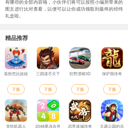
有哪些的全部内容咯，小伙伴们将可以按照小编所带来的
图文进行比对查看，以便可以让你成功领取到最终的经纬
礼盒啦。
精品推荐
装扮芭比娃娃
三国谋尽天下
狂野漂移3D
保护我传奇
下载
下载
下载
下载
贪吃机器人
2048果冻合并
武帝迷城传奇
主题公园的乐