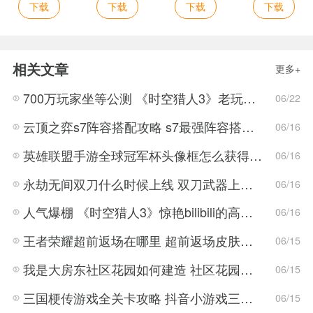
下载
下载
下载
下载
相关文章
更多+
700万玩家坐等公测 《时空猎人3》老玩家加速回归!
06/22
云顶之弈s7阵容搭配攻略 s7最强阵容搭配组成大全最新
06/16
英雄联盟手游全球冠军杯头像框怎么获得 LOL手游2022全球冠军杯头像框领取活动
06/16
永劫无间双刀什么时候上线 双刀武器上线时间说明与分享
06/16
人气爆棚 《时空猎人3》惊艳bilibili的高能游戏展发布会
06/16
王者荣耀超前返场在哪里 超前返场皮肤介绍与活动一览
06/15
我是大房东社区花园如何建造 社区花园建造有什么条件
06/15
三国梗传游戏全关卡攻略 抖音小游戏三国梗传全结局一览
06/15