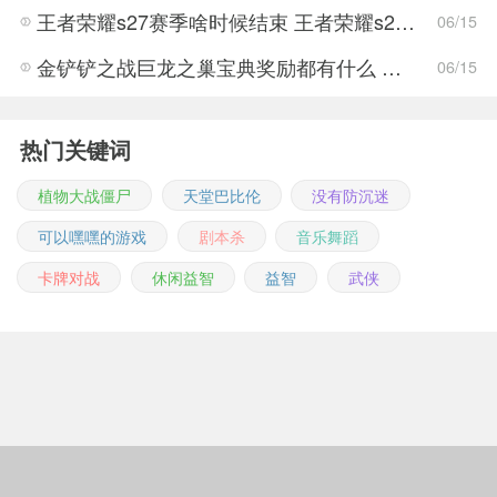
王者荣耀s27赛季啥时候结束 王者荣耀s27结束时间
06/15
金铲铲之战巨龙之巢宝典奖励都有什么 金铲铲之战巨龙之巢宝典奖励抢先看
06/15
热门关键词
植物大战僵尸
天堂巴比伦
没有防沉迷
可以嘿嘿的游戏
剧本杀
音乐舞蹈
卡牌对战
休闲益智
益智
武侠
Copyright © 2011-2026 m.jingwuonline.com