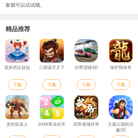
家都可以试试哦。
精品推荐
装扮芭比娃娃
三国谋尽天下
狂野漂移3D
保护我传奇
下载
下载
下载
下载
贪吃机器人
2048果冻合并
武帝迷城传奇
主题公园的乐
趣3D