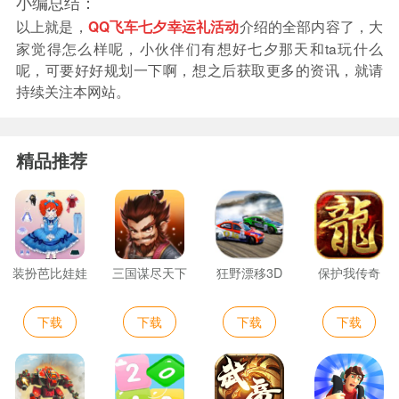
小编总结：
以上就是，
介绍的全部内容了，大
QQ飞车七夕幸运礼活动
家觉得怎么样呢，小伙伴们有想好七夕那天和ta玩什么
呢，可要好好规划一下啊，想之后获取更多的资讯，就请
持续关注本网站。
精品推荐
装扮芭比娃娃
三国谋尽天下
狂野漂移3D
保护我传奇
下载
下载
下载
下载