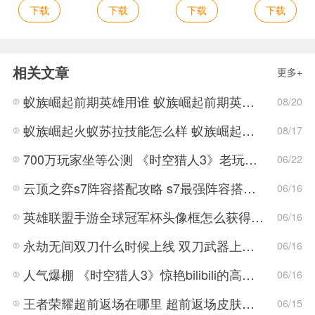
下载
下载
下载
下载
相关文章
更多+
蚁族崛起前期英雄用谁 蚁族崛起前期英雄选择推荐
08/20
蚁族崛起火蚁苏拉技能怎么样 蚁族崛起火蚁苏拉技能介绍
08/17
700万玩家坐等公测 《时空猎人3》老玩家加速回归!
06/22
云顶之弈s7阵容搭配攻略 s7最强阵容搭配组成大全最新
06/16
英雄联盟手游全球冠军杯头像框怎么获得 LOL手游2022全球冠军杯头像框领取活动
06/16
永劫无间双刀什么时候上线 双刀武器上线时间说明与分享
06/16
人气爆棚 《时空猎人3》惊艳bilibili的高能游戏展发布会
06/16
王者荣耀超前返场在哪里 超前返场皮肤介绍与活动一览
06/15