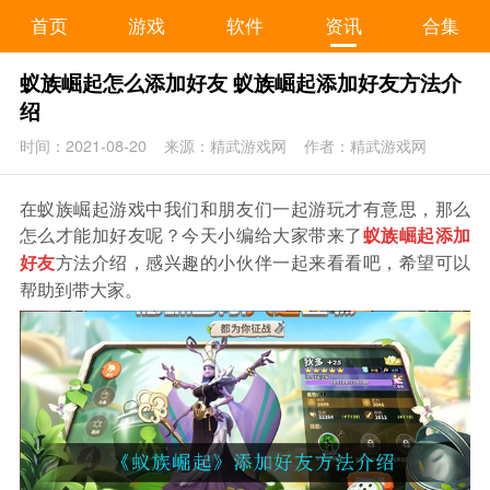
首页
游戏
软件
资讯
合集
蚁族崛起怎么添加好友 蚁族崛起添加好友方法介
绍
时间：2021-08-20
来源：精武游戏网
作者：精武游戏网
在蚁族崛起游戏中我们和朋友们一起游玩才有意思，那么
怎么才能加好友呢？今天小编给大家带来了
蚁族崛起添加
方法介绍，感兴趣的小伙伴一起来看看吧，希望可以
好友
帮助到带大家。