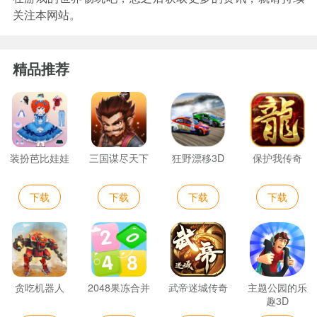
关注本网站。
精品推荐
装扮芭比娃娃
三国谋尽天下
狂野漂移3D
保护我传奇
下载
下载
下载
下载
贪吃机器人
2048果冻合并
武帝迷城传奇
主题公园的乐
趣3D