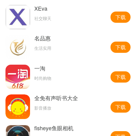
XEva
下载
社交聊天
名品惠
下载
生活实用
一淘
下载
时尚购物
全免有声听书大全
下载
影音播放
fisheye鱼眼相机