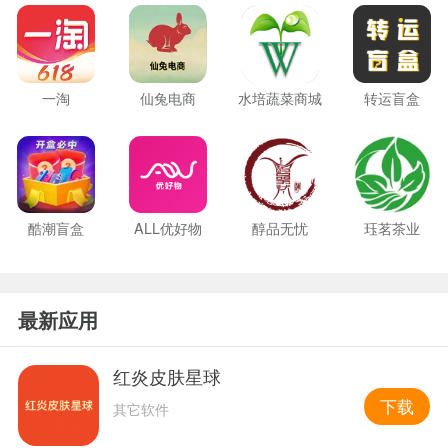
一淘
仙兔电商
水培蔬菜商城
转运盲盒
酷潮盲盒
ALL优好物
醇品无忧
珏茗茶业
最新应用
红炎皮肤星球
下载
其它软件