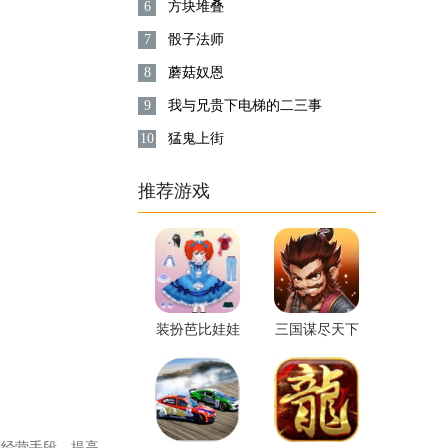
6
方块堆叠
7
骰子法师
8
蘑菇奴恩
9
我与兄贵下电梯的二三事
10
猛鬼上街
推荐游戏
装扮芭比娃娃
三国谋尽天下
种经营手段，提高