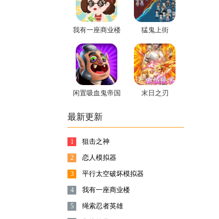
我有一座商业楼
猛鬼上街
闲置吸血鬼帝国
末日之刃
最新更新
1
狙击之神
2
恋人模拟器
3
平行太空破坏模拟器
4
我有一座商业楼
5
绳索忍者英雄