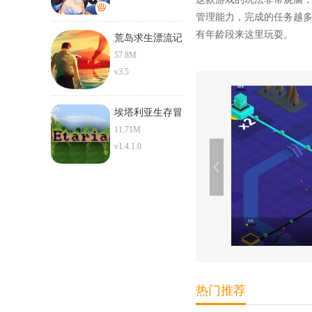
管理能力，完成的任务越
有年龄段来这里玩耍。
荒岛求生漂流记
57.8M
v3.5
埃塔利亚生存冒
险
11.71M
v1.4.1.0
热门推荐