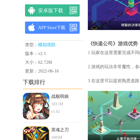
安卓版下载
APP Store下载
《快递公司》游戏优势
类型：
模拟塔防
1.玩家在这里需要完成不
版本：v2.1
大小：62.72M
2.游戏的玩法非常魔性，
更新：2022-06-16
3.在这里可以提前熟悉道
下载排行
战舰萌娘
103.1M
v1.02
英魂之刃
1685M