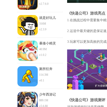
v2.7.6.0
《快递公司》游戏亮点
就是好玩儿
1.在挑战过程中需要集中
316M
v2.3.9
2.运送中最关键的是保证
3.玩家可以更加高效的完
暴揍小精灵
40.9M
v1.0.2
厕所狂奔
114.3M
v0.1
少年西游记
《快递公司》游戏测评
889.1M
v5.6.80
这款游戏的玩法非常烧脑