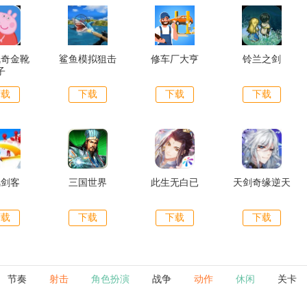
佩奇金靴
鲨鱼模拟狙击
修车厂大亨
铃兰之剑
子
下载
下载
下载
下载
风剑客
三国世界
此生无白已
天剑奇缘逆天
下载
下载
下载
下载
节奏
射击
角色扮演
战争
动作
休闲
关卡