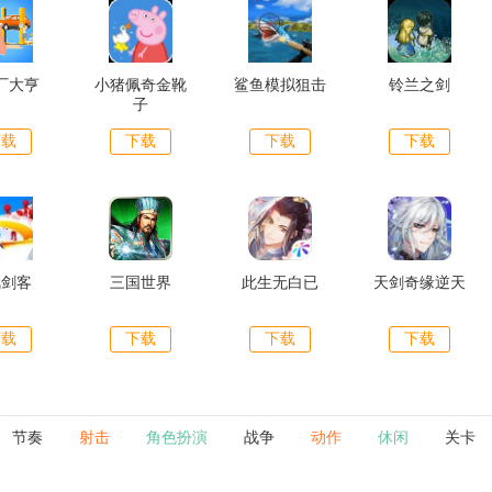
厂大亨
小猪佩奇金靴
鲨鱼模拟狙击
铃兰之剑
子
下载
下载
下载
下载
风剑客
三国世界
此生无白已
天剑奇缘逆天
下载
下载
下载
下载
节奏
射击
角色扮演
战争
动作
休闲
关卡