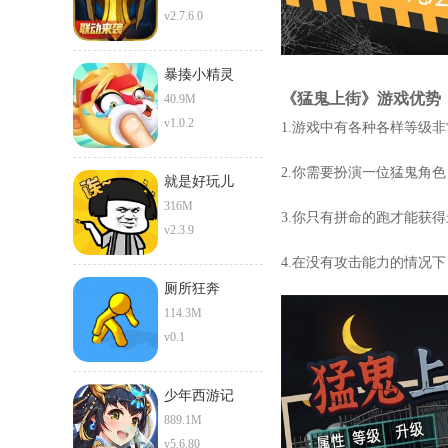
v2.7.6.0
暴揍小精灵
《猛鬼上街》游戏优势
40.9M
v1.0.2
1.游戏中有各种各样等级
2.你需要扮演一位猛鬼角
就是好玩儿
316M
3.你只有拼命的跑才能获
v2.3.9
4.在没有攻击能力的情况
厕所狂奔
114.3M
v0.1
少年西游记
889.1M
v5.6.80