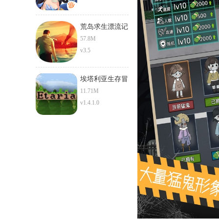
荒岛求生漂流记
57.8M
v3.5
埃塔利亚生存冒
险
11.71M
v1.4.1.0