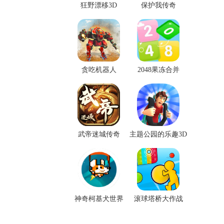
狂野漂移3D
保护我传奇
贪吃机器人
2048果冻合并
武帝迷城传奇
主题公园的乐趣3D
神奇柯基犬世界
滚球塔桥大作战