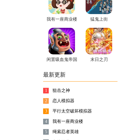
我有一座商业楼
猛鬼上街
闲置吸血鬼帝国
末日之刃
最新更新
1
狙击之神
2
恋人模拟器
3
平行太空破坏模拟器
4
我有一座商业楼
5
绳索忍者英雄