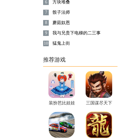
6
方块堆叠
7
骰子法师
8
蘑菇奴恩
9
我与兄贵下电梯的二三事
10
猛鬼上街
推荐游戏
装扮芭比娃娃
三国谋尽天下