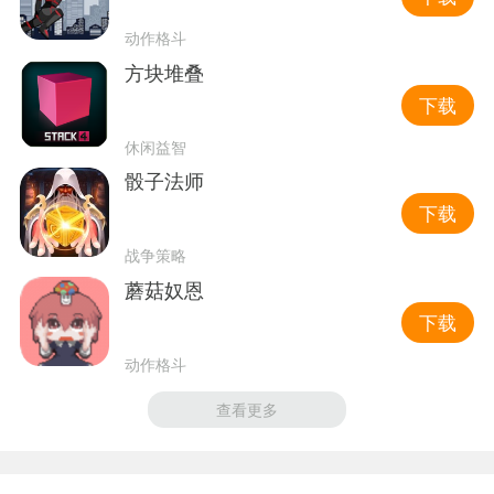
动作格斗
方块堆叠
下载
休闲益智
骰子法师
下载
战争策略
蘑菇奴恩
下载
动作格斗
查看更多