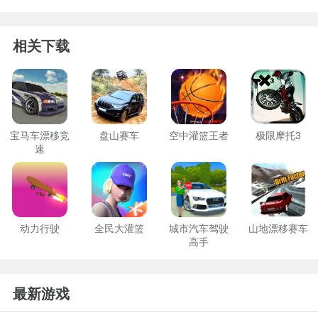
相关下载
宝马车漂移竞
盘山赛车
空中灌篮王者
极限摩托3
速
动力行驶
全民大灌篮
城市汽车驾驶
山地漂移赛车
高手
最新游戏