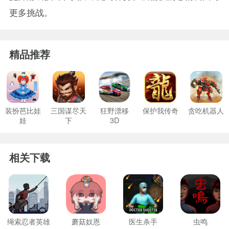
更多挑战。
精品推荐
装扮芭比娃
三国谋尽天
狂野漂移
保护我传奇
贪吃机器人
娃
下
3D
相关下载
绳索忍者英雄
蘑菇奴恩
医生杀手
虫鸣