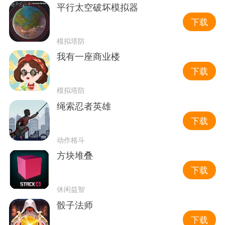
平行太空破坏模拟器
下载
模拟塔防
我有一座商业楼
下载
模拟塔防
绳索忍者英雄
下载
动作格斗
方块堆叠
下载
休闲益智
骰子法师
下载