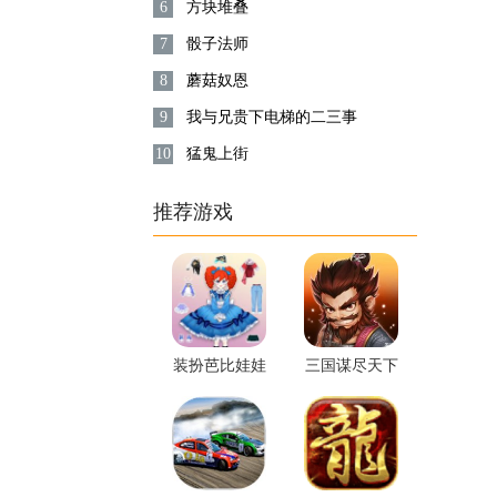
6
方块堆叠
7
骰子法师
8
蘑菇奴恩
9
我与兄贵下电梯的二三事
10
猛鬼上街
推荐游戏
装扮芭比娃娃
三国谋尽天下