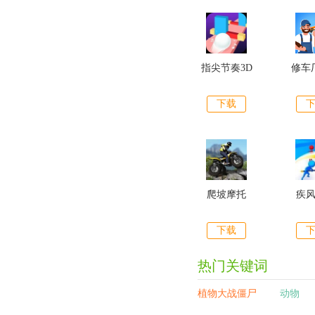
指尖节奏3D
修车
下载
爬坡摩托
疾
下载
热门关键词
植物大战僵尸
动物