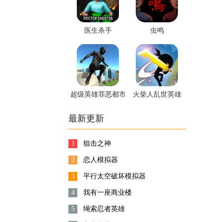
医生杀手
虫鸣
超级英雄罪恶都市
火柴人乱世英雄
最新更新
1
狙击之神
2
恋人模拟器
3
平行太空破坏模拟器
4
我有一座商业楼
5
绳索忍者英雄