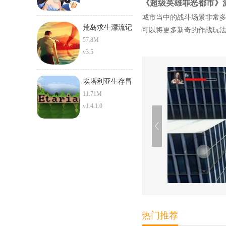
《超级英雄罪恶都市》
城市当中的战斗场景非常
荒岛求生漂流记
可以将更多新奇的作战玩
57.8M
v3.5
埃塔利亚生存冒
险
11.71M
v1.4.1.0
热门推荐