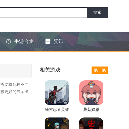
手游合集
资讯
相关游戏
换一换
家需要将各种不同
能够更好的展示出
绳索忍者英雄
蘑菇奴恩