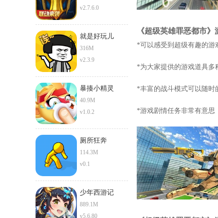
v2.7.6.0
《超级英雄罪恶都市》
就是好玩儿
*可以感受到超级有趣的游
316M
v2.3.9
*为大家提供的游戏道具多
暴揍小精灵
*丰富的战斗模式可以随时
40.9M
*游戏剧情任务非常有意思
v1.0.2
厕所狂奔
114.3M
v0.1
少年西游记
889.1M
v5.6.80