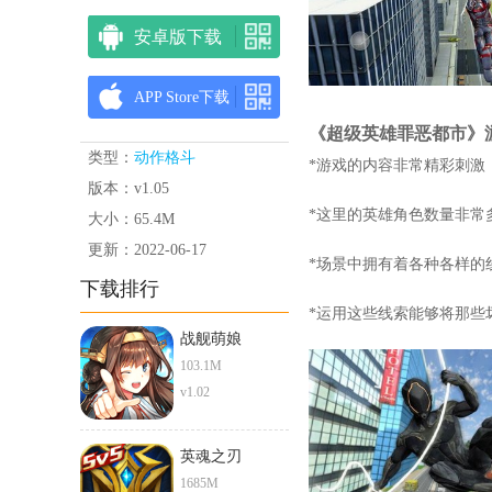
市
安卓版下载
APP Store下载
《超级英雄罪恶都市》
类型：
动作格斗
*游戏的内容非常精彩刺激
版本：v1.05
*这里的英雄角色数量非常
大小：65.4M
更新：2022-06-17
*场景中拥有着各种各样的
下载排行
*运用这些线索能够将那些
战舰萌娘
103.1M
v1.02
英魂之刃
1685M