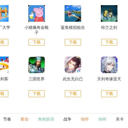
厂大亨
小猪佩奇金靴
鲨鱼模拟狙击
铃兰之剑
子
下载
下载
下载
下载
风剑客
三国世界
此生无白已
天剑奇缘逆天
下载
下载
下载
下载
节奏
射击
角色扮演
战争
动作
休闲
关卡